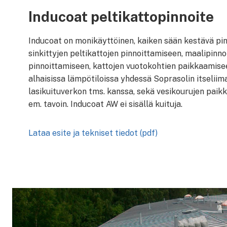
Inducoat peltikattopinnoite
Inducoat on monikäyttöinen, kaiken sään kestävä pin
sinkittyjen peltikattojen pinnoittamiseen, maalipinn
pinnoittamiseen, kattojen vuotokohtien paikkaamisee
alhaisissa lämpötiloissa yhdessä Soprasolin itseliim
lasikuituverkon tms. kanssa, sekä vesikourujen paikk
em. tavoin. Inducoat AW ei sisällä kuituja.
Lataa esite ja tekniset tiedot (pdf)