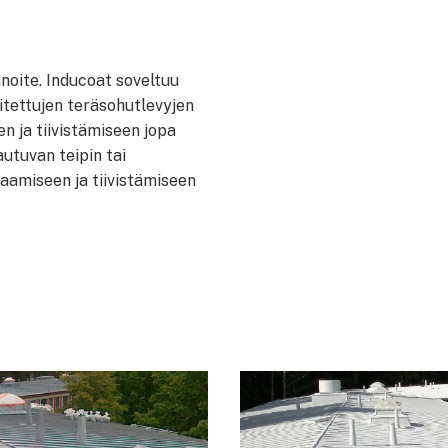
noite. Inducoat soveltuu
oitettujen teräsohutlevyjen
n ja tiivistämiseen jopa
autuvan teipin tai
aamiseen ja tiivistämiseen