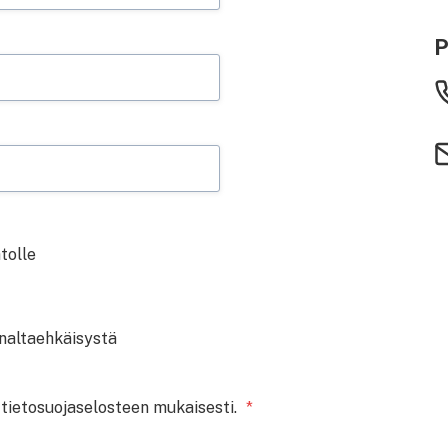
P
atolle
nnaltaehkäisystä
 tietosuojaselosteen mukaisesti.
*