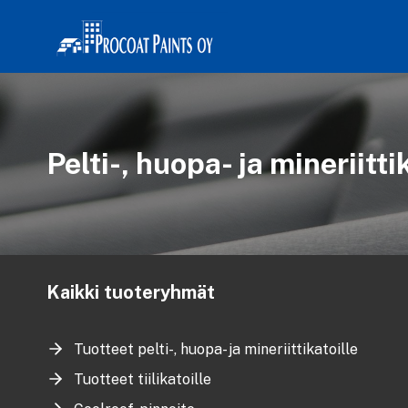
Siirry
sisältöön
Pelti-, huopa- ja mineriitti
Kaikki tuoteryhmät
Tuotteet pelti-, huopa- ja mineriittikatoille
Tuotteet tiilikatoille