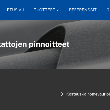
ETUSIVU
TUOTTEET
REFERENSSIT
G
kattojen pinnoitteet
Kosteus- ja homevaurioi