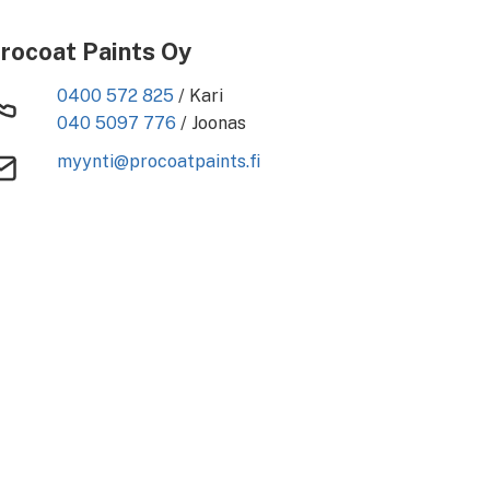
rocoat Paints Oy
0400 572 825
/ Kari
040 5097 776
/ Joonas
myynti@procoatpaints.fi