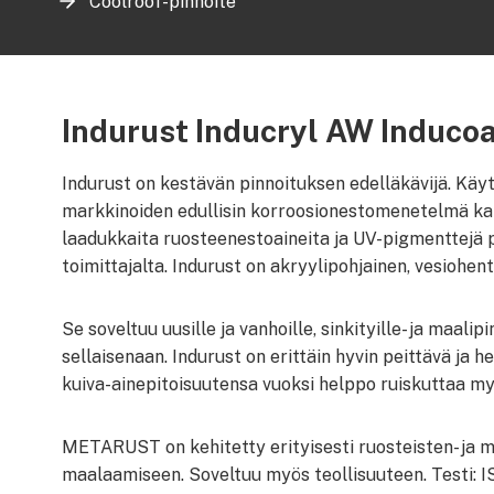
Coolroof-pinnoite
Indurust Inducryl AW Induco
Indurust on kestävän pinnoituksen edelläkävijä. Käy
markkinoiden edullisin korroosionestomenetelmä kato
laadukkaita ruosteenestoaineita ja UV-pigmenttejä 
toimittajalta. Indurust on akryylipohjainen, vesiohen
Se soveltuu uusille ja vanhoille, sinkityille- ja maalipi
sellaisenaan. Indurust on erittäin hyvin peittävä ja 
kuiva-ainepitoisuutensa vuoksi helppo ruiskuttaa myö
METARUST on kehitetty erityisesti ruosteisten- ja m
maalaamiseen. Soveltuu myös teollisuuteen. Testi: 