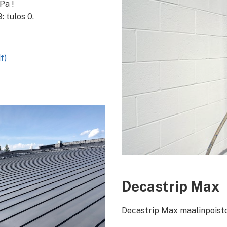
Pa !
: tulos 0.
f)
Decastrip Max
Decastrip Max maalinpoisto pe