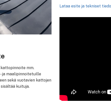
Lataa esite ja tekniset tiedo
te
 kattopinnoite mm.
e- ja maalipinnoitetuille
seen sekä vuotavien kattojen
sisältää kuituja.