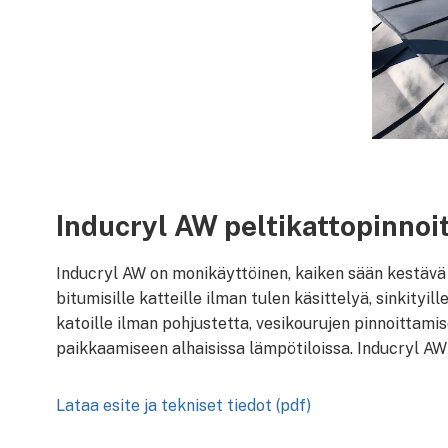
Inducryl AW peltikattopinnoi
Inducryl AW on monikäyttöinen, kaiken sään kestävä
bitumisille katteille ilman tulen käsittelyä, sinkityill
katoille ilman pohjustetta, vesikourujen pinnoittami
paikkaamiseen alhaisissa lämpötiloissa. Inducryl AW 
Lataa esite ja tekniset tiedot (pdf)