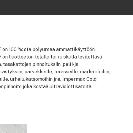
 on 100 %: sta polyureaa ammattikäyttöön.
n liuotteeton telalla tai ruiskulla levitettävä
 tasakattojen pinnoituksiin, pelti-ja
iivistyksiin, parvekkeille, terasseille, märkätiloihin,
oneille, urheilukatsomoihin jne. Impermax Cold
pinnoite joka kestää ultraviolettisäteitä.