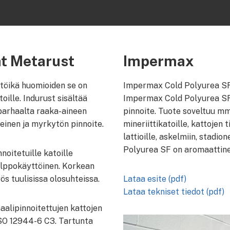
at Metarust
Impermax
ttöikä huomioiden se on
Impermax Cold Polyurea SF
ille. Indurust sisältää
Impermax Cold Polyurea SF o
parhaalta raaka-aineen
pinnoite. Tuote soveltuu mm.
teinen ja myrkytön pinnoite.
mineriittikatoille, kattojen t
lattioille, askelmiin, stadi
Polyurea SF on aromaattinen
nnoitetuille katoille
helppokäyttöinen. Korkean
s tuulisissa olosuhteissa.
Lataa esite (pdf)
Lataa tekniset tiedot (pdf)
aalipinnoitettujen kattojen
ISO 12944-6 C3. Tartunta